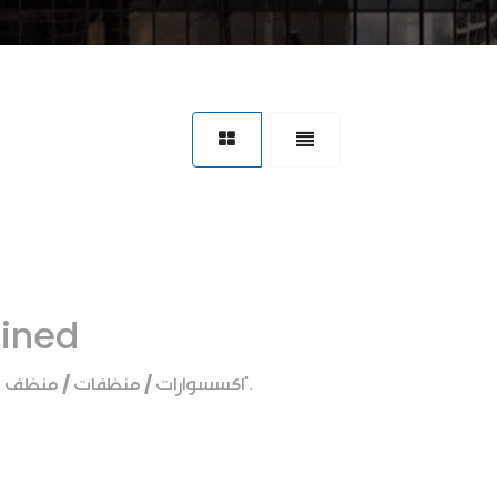
fined
اكسسوارات / منظفات / منظف م
".