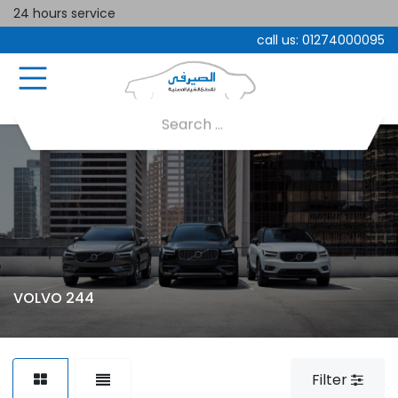
24 hours service
call us:
01274000095
VOLVO 244
Filter