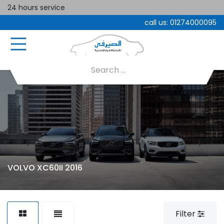
24 hours service
call us:
01274000095
VOLVO XC60II 2016
Filter