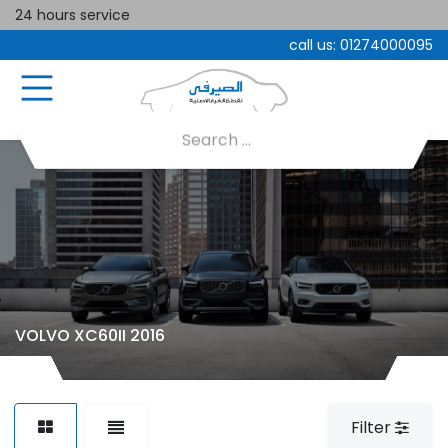
24 hours service
call us:
01274000095
VOLVO XC60II 2016
Filter