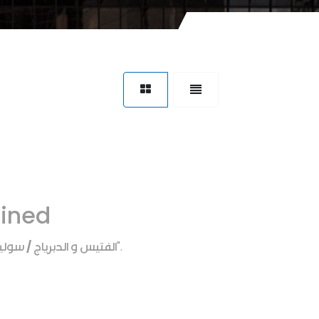
fined
الفتيس و الدبرياج / سول
".