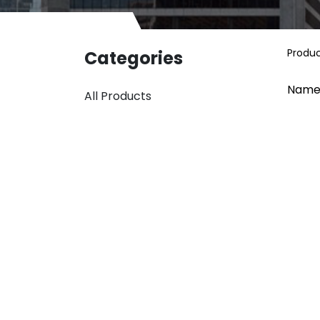
Produ
Categories
Name
All Products