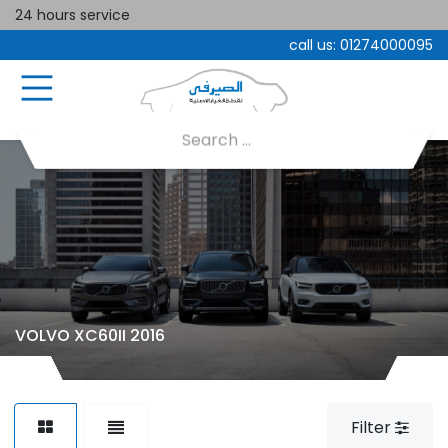
24 hours service
call us:
01274000095
VOLVO XC60II 2016
Filter