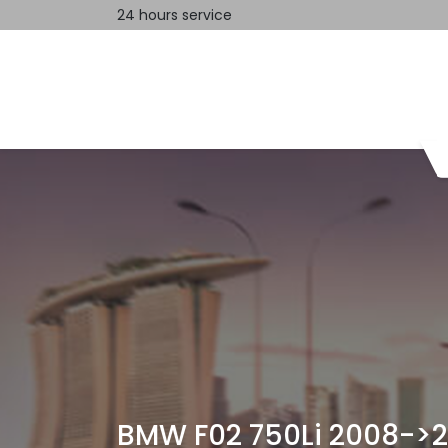
24 hours service
Home
Contact us
BMW F02 750Li 2008->2