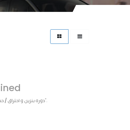
fined
دوره بنزين و احتراق / 
".