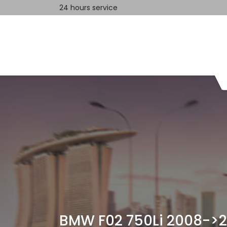
24 hours service
Home
Contact us
BMW F02 750Li 2008->2