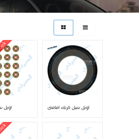
tock
اويل سيل كرنك امامى
اويل س
tock