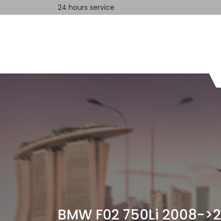
24 hours service
Home
Contact us
BMW F02 750Li 2008->2