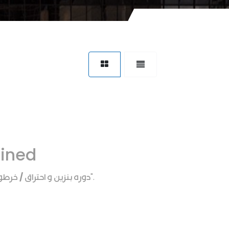
fined
دوره بنزين و احتراق / خر
".