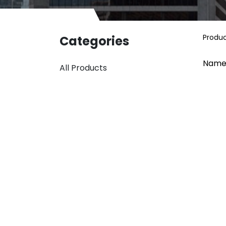
Produ
Categories
Name
All Products