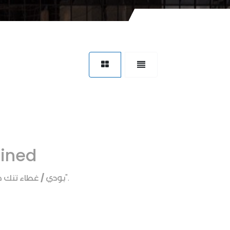
fined
بودي / غطاء تنك 
".