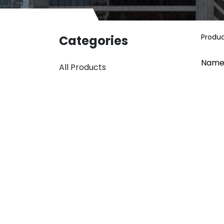
Produ
Categories
Name
All Products