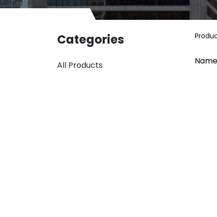
Produ
Categories
Name
All Products