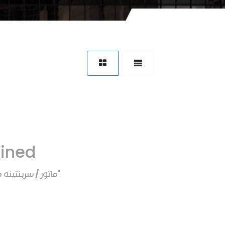
fined
ماتور / سربنتينه م
".