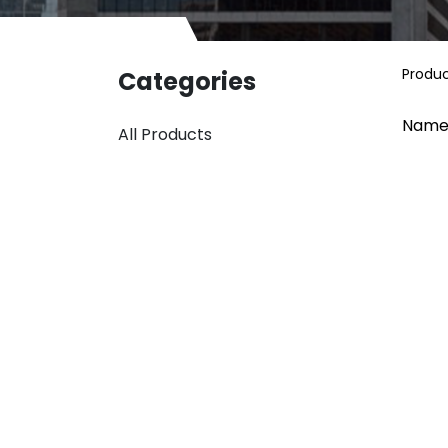
Produ
Categories
Name
All Products