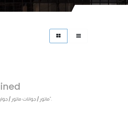
fined
ماتور / جوانات ماتور / جو
".