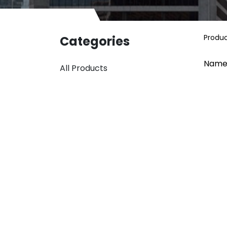
Produ
Categories
Name
All Products