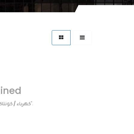
fined
كهرباء / كونتا
".