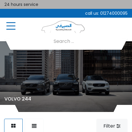
24 hours service
call us:
01274000095
VOLVO 244
Filter