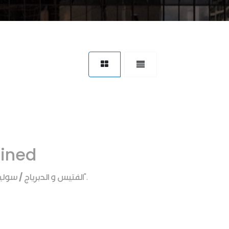
fined
الفتيس و الدبرياج / سول
".