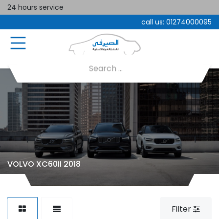
24 hours service
call us:
01274000095
VOLVO XC60II 2018
Filter