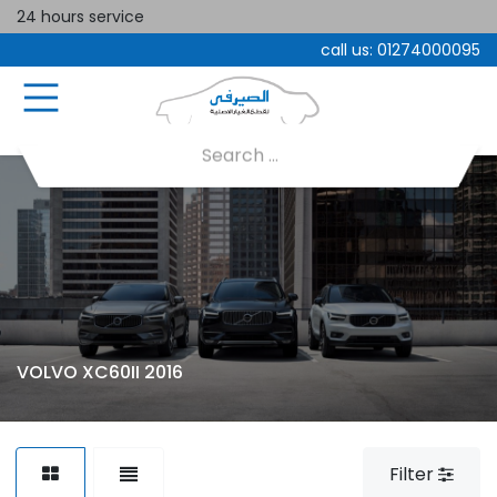
24 hours service
call us:
01274000095
VOLVO XC60II 2016
Filter