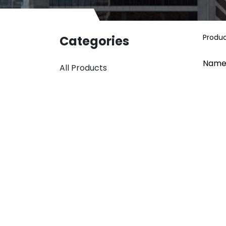
Produ
Categories
Name
All Products