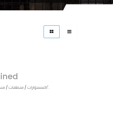
fined
اكسسوارات / منظفات / منظ
".