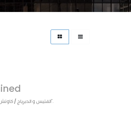
fined
الفتيس و الدبرياج / كاو
".