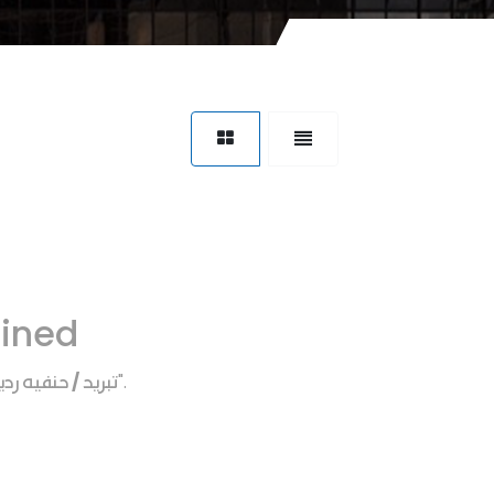
fined
تبريد / حنفيه رديا
".