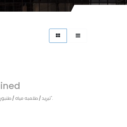
fined
تبريد / طلمبه مياه / طنبو
".