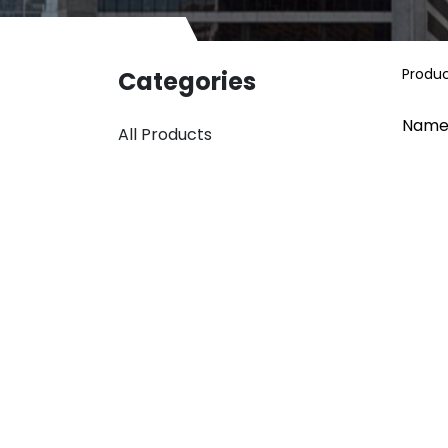
Produ
Categories
Name
All Products