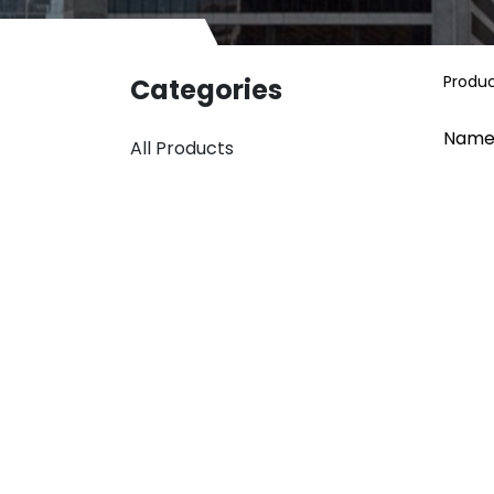
Produ
Categories
Name
All Products