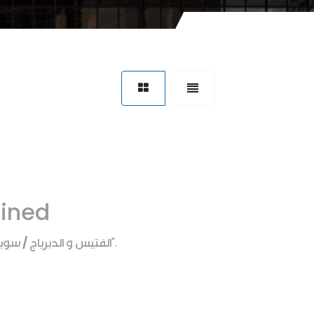
fined
الفتيس و الدبرياج / س
".