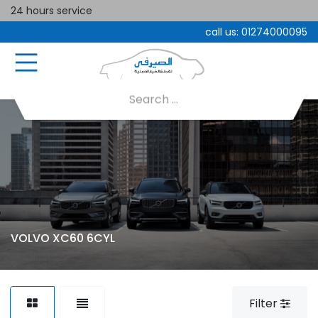
24 hours service
call us:
01274000095
VOLVO XC60 6CYL
Filter