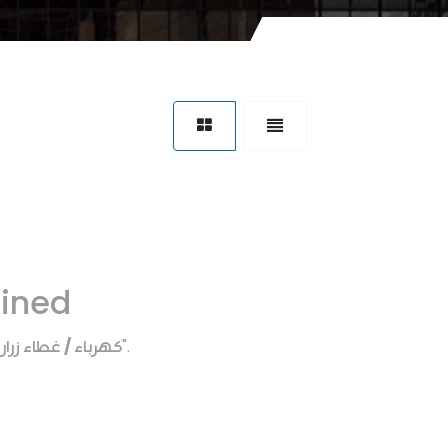
fined
كهرباء / غطاء زرار 
".