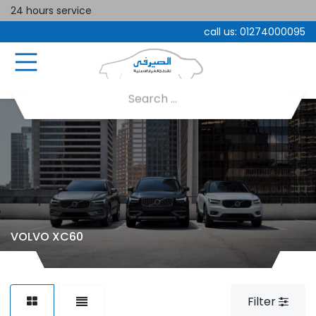
24 hours service
call us:
01274000095
VOLVO XC60
Filter