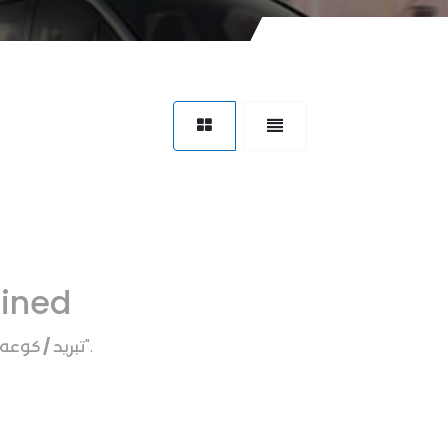
fined
تبريد / كوعه
".