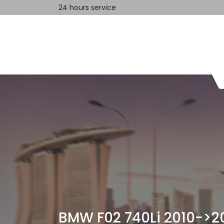
24 hours service
Home
Contact us
BMW F02 740Li 2010->20