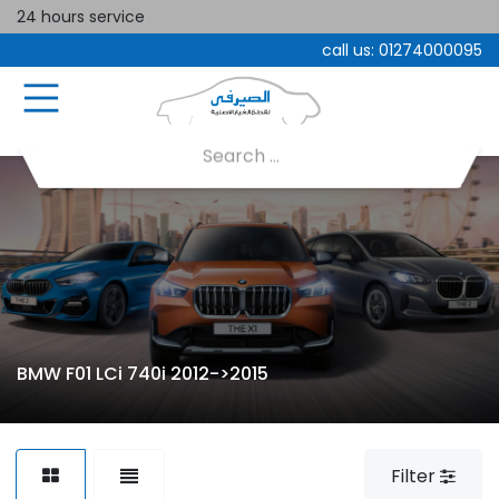
24 hours service
call us:
01274000095
BMW F01 LCi 740i 2012->2015
Filter