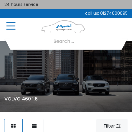
24 hours service
call us:
01274000095
VOLVO 460 1.6
Filter