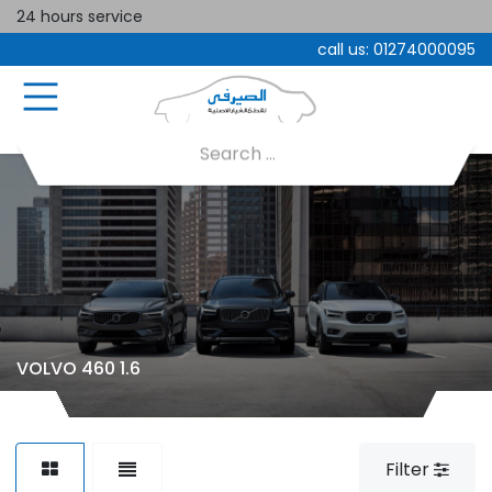
24 hours service
call us:
01274000095
VOLVO 460 1.6
Filter