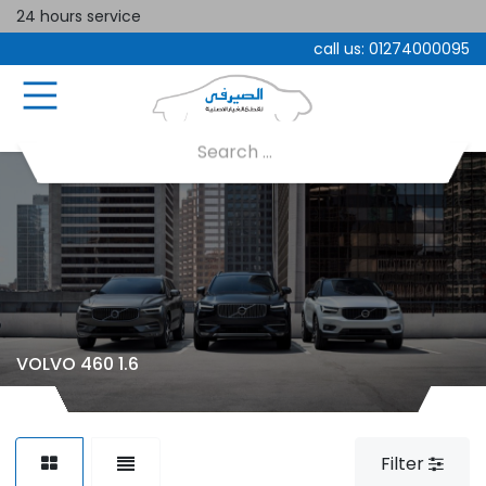
24 hours service
call us:
01274000095
VOLVO 460 1.6
Filter