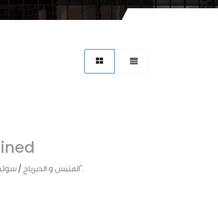
fined
الفتيس و الدبرياج / سول
".