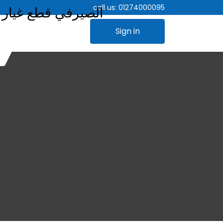
call us:
01274000095
Sign in