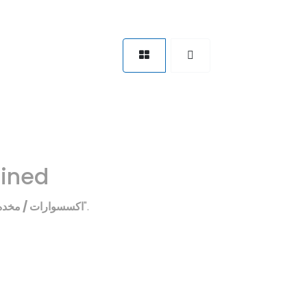
fined
اكسسوارات / مخده 
".