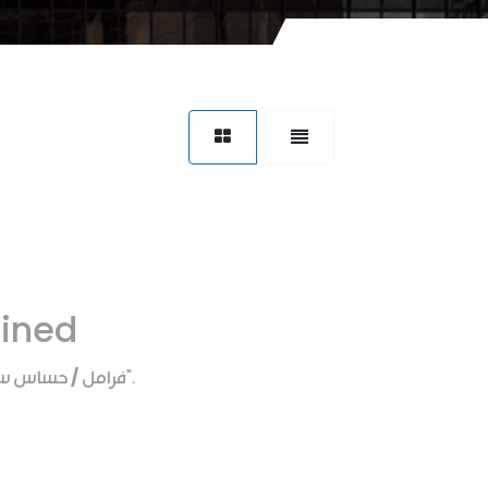
fined
فرامل / حساس س
".