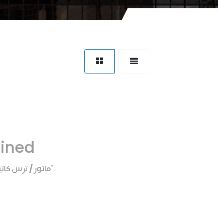
fined
ماتور / ترس كاتي
".