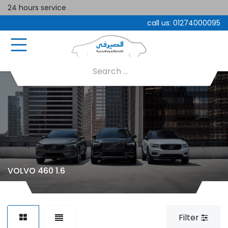
24 hours service
call us:
01274000095
VOLVO 460 1.6
Filter