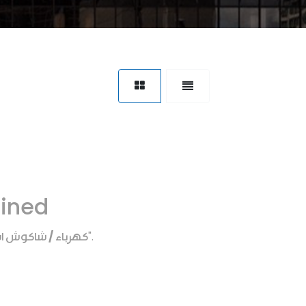
fined
كهرباء / شاكوش اسب
".