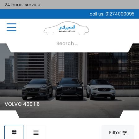
24 hours service
call us:
01274000095
VOLVO 460 1.6
Filter