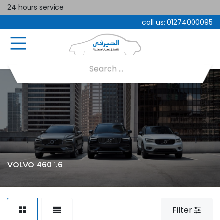
24 hours service
call us:
01274000095
VOLVO 460 1.6
Filter