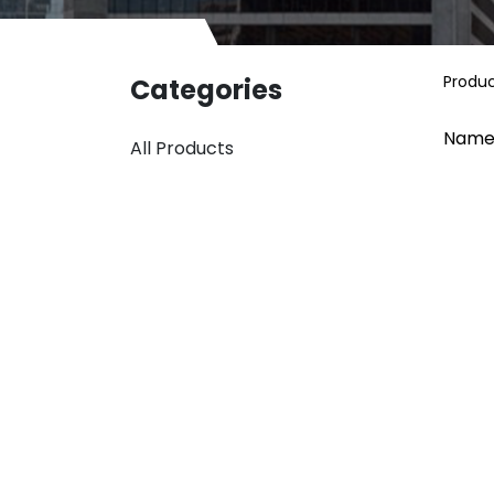
Produ
Categories
Name
All Products