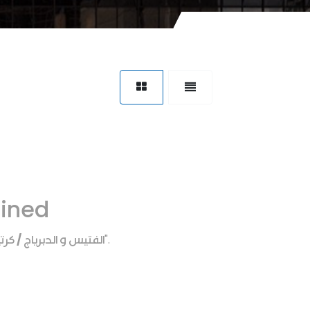
fined
الفتيس و الدبرياج / كر
".