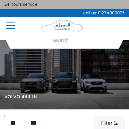
24 hours service
call us:
01274000095
VOLVO 460 1.6
Filter