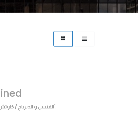
fined
الفتيس و الدبرياج / كاو
".