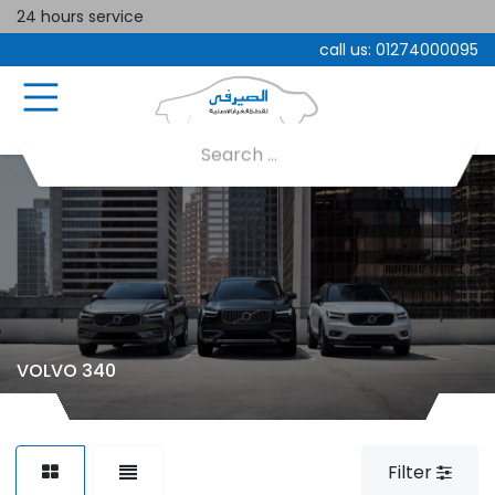
24 hours service
call us:
01274000095
VOLVO 340
Filter