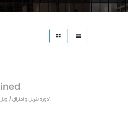
fined
دوره بنزين و احتراق / او
".