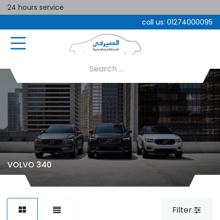
24 hours service
call us:
01274000095
VOLVO 340
Filter