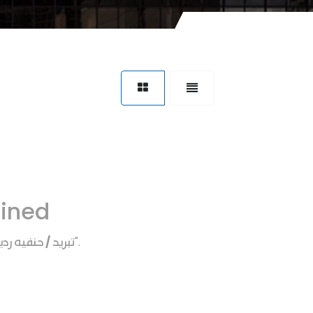
fined
تبريد / حنفيه رديا
".