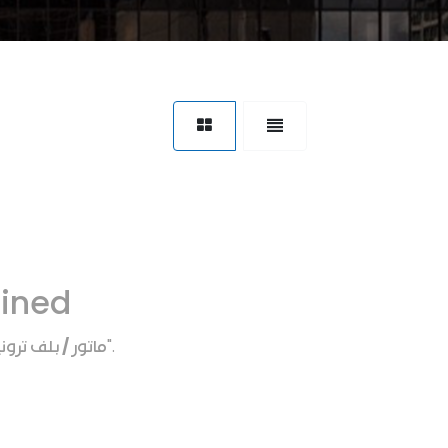
fined
ماتور / بلف ترو
".