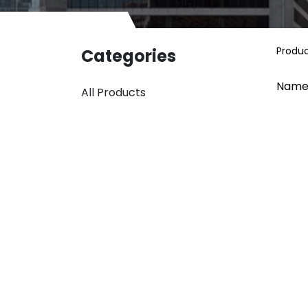
Produ
Categories
Name
All Products