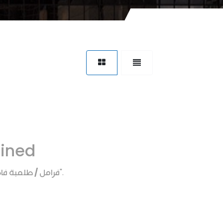
fined
فرامل / طلمبة فا
".