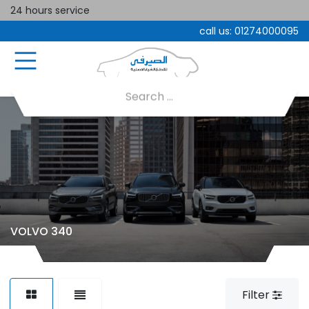
24 hours service
call us:
01274000095
VOLVO 340
Filter