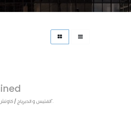
fined
الفتيس و الدبرياج / كاو
".